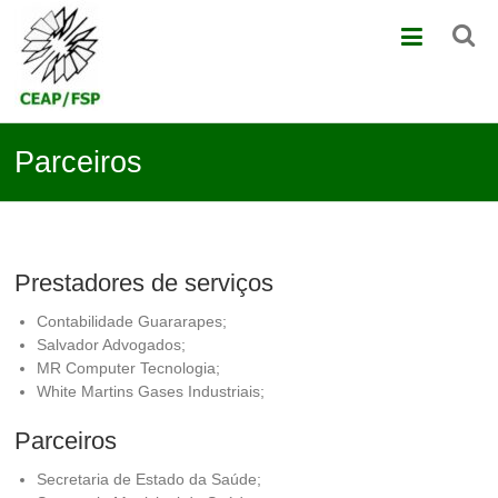
Skip
CEAP
to
content
Centro
de
Apoio
à
Parceiros
Faculdade
de
Saúde
Pública
da
USP
Prestadores de serviços
Contabilidade Guararapes;
Salvador Advogados;
MR Computer Tecnologia;
White Martins Gases Industriais;
Parceiros
Secretaria de Estado da Saúde;